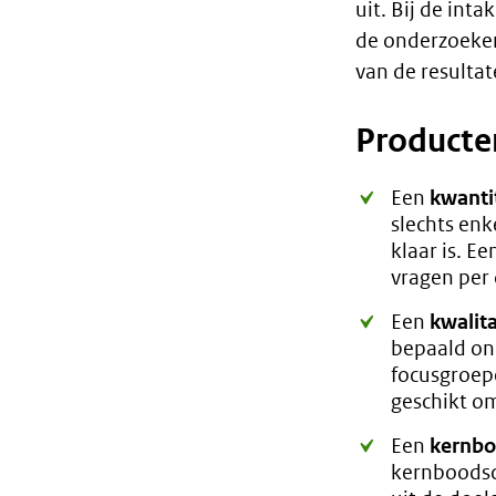
uit. Bij de int
de onderzoeker
van de resultat
Producte
Een
kwanti
slechts enk
klaar is. E
vragen per
Een
kwalit
bepaald on
focusgroepe
geschikt o
Een
kernbo
kernboodsc