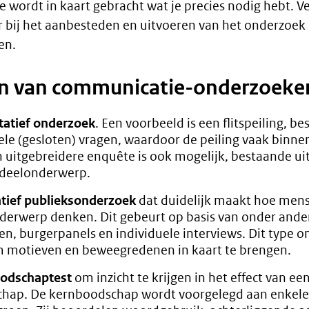
ake wordt in kaart gebracht wat je precies nodig hebt. V
 bij het aanbesteden en uitvoeren van het onderzoek
en.
n van communicatie-onderzoeke
tatief onderzoek
. Een voorbeeld is een flitspeiling, be
ele (gesloten) vragen, waardoor de peiling vaak binn
en uitgebreidere enquête is ook mogelijk, bestaande u
 deelonderwerp.
atief publieksonderzoek
dat duidelijk maakt hoe men
derwerp denken. Dit gebeurt op basis van onder ande
n, burgerpanels en individuele interviews. Dit type o
m motieven en beweegredenen in kaart te brengen.
odschaptest
om inzicht te krijgen in het effect van ee
hap. De kernboodschap wordt voorgelegd aan enkel