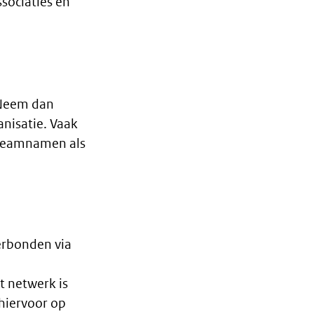
sociaties en
 Neem dan
nisatie. Vaak
n teamnamen als
erbonden via
t netwerk is
hiervoor op