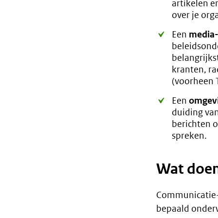
artikelen e
over je org
Een
media-
beleidsond
belangrijks
kranten, ra
(voorheen T
Een
omgevi
duiding van
berichten 
spreken.
Wat doen
Communicatie-
bepaald onderw