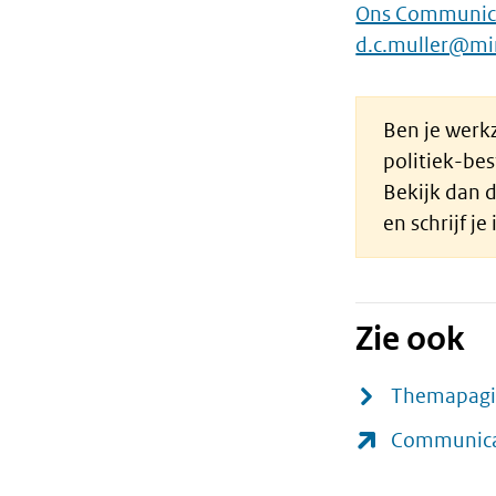
Ons Communica
d.c.muller@min
Ben je werkz
politiek-be
Bekijk dan 
en schrijf je 
Zie ook
Themapagi
Communica