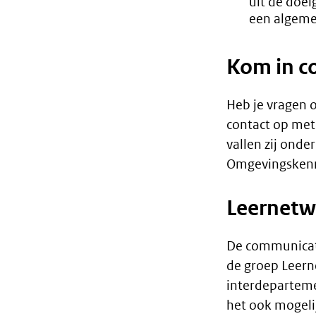
uit de doel
een algeme
Kom in c
Heb je vragen
contact op met
vallen zij ond
Omgevingskenni
Leernetw
De communicati
de groep Leern
interdeparteme
het ook mogeli