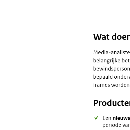
Wat doen
Media-analiste
belangrijke bet
bewindspersone
bepaald onderw
frames worden 
Producte
Een
nieuws
periode van