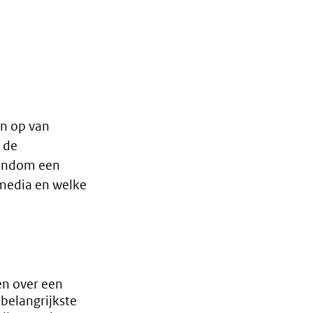
en op van
n de
rondom een
smedia en welke
en over een
 belangrijkste