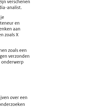
 zijn verschenen
ia-analist.
je
 teneur en
denken aan
en zoals X
nen zoals een
eigen verzonden
n onderwerp
jven over een
 onderzoeken