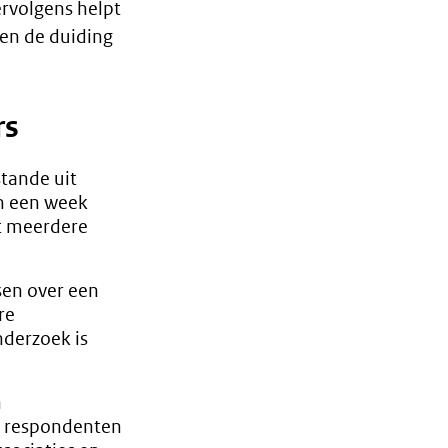
ervolgens helpt
 en de duiding
rs
stande uit
en een week
it meerdere
sen over een
re
nderzoek is
n
e respondenten